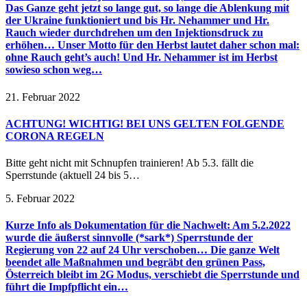
Das Ganze geht jetzt so lange gut, so lange die Ablenkung mit
der Ukraine funktioniert und bis Hr. Nehammer und Hr.
Rauch wieder durchdrehen um den Injektionsdruck zu
erhöhen… Unser Motto für den Herbst lautet daher schon mal:
ohne Rauch geht’s auch! Und Hr. Nehammer ist im Herbst
sowieso schon weg…
21. Februar 2022
ACHTUNG! WICHTIG! BEI UNS GELTEN FOLGENDE
CORONA REGELN
Bitte geht nicht mit Schnupfen trainieren! Ab 5.3. fällt die
Sperrstunde (aktuell 24 bis 5…
5. Februar 2022
Kurze Info als Dokumentation für die Nachwelt: Am 5.2.2022
wurde die äußerst sinnvolle (*sark*) Sperrstunde der
Regierung von 22 auf 24 Uhr verschoben… Die ganze Welt
beendet alle Maßnahmen und begräbt den grünen Pass,
Österreich bleibt im 2G Modus, verschiebt die Sperrstunde und
führt die Impfpflicht ein…