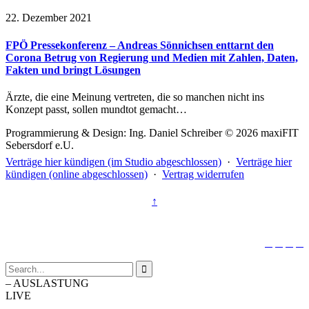
22. Dezember 2021
FPÖ Pressekonferenz – Andreas Sönnichsen enttarnt den
Corona Betrug von Regierung und Medien mit Zahlen, Daten,
Fakten und bringt Lösungen
Ärzte, die eine Meinung vertreten, die so manchen nicht ins
Konzept passt, sollen mundtot gemacht…
Programmierung & Design: Ing. Daniel Schreiber © 2026 maxiFIT
Sebersdorf e.U.
Verträge hier kündigen (im Studio abgeschlossen)
·
Verträge hier
kündigen (online abgeschlossen)
·
Vertrag widerrufen
↑





–
AUSLASTUNG
LIVE