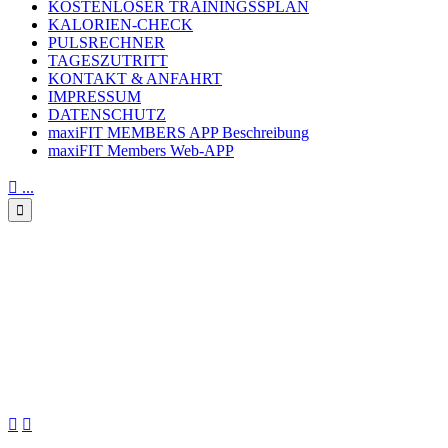
KOSTENLOSER TRAININGSSPLAN
KALORIEN-CHECK
PULSRECHNER
TAGESZUTRITT
KONTAKT & ANFAHRT
IMPRESSUM
DATENSCHUTZ
maxiFIT MEMBERS APP Beschreibung
maxiFIT Members Web-APP

...

Coronakrise & Merkel-
Geheimpapier & Impfpflicht &
Ramadan. Wirtschaftskrise
voraus? Bankenpleiten?

