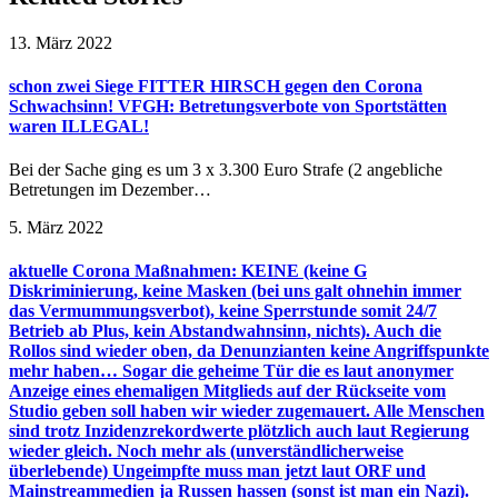
13. März 2022
schon zwei Siege FITTER HIRSCH gegen den Corona
Schwachsinn! VFGH: Betretungsverbote von Sportstätten
waren ILLEGAL!
Bei der Sache ging es um 3 x 3.300 Euro Strafe (2 angebliche
Betretungen im Dezember…
5. März 2022
aktuelle Corona Maßnahmen: KEINE (keine G
Diskriminierung, keine Masken (bei uns galt ohnehin immer
das Vermummungsverbot), keine Sperrstunde somit 24/7
Betrieb ab Plus, kein Abstandwahnsinn, nichts). Auch die
Rollos sind wieder oben, da Denunzianten keine Angriffspunkte
mehr haben… Sogar die geheime Tür die es laut anonymer
Anzeige eines ehemaligen Mitglieds auf der Rückseite vom
Studio geben soll haben wir wieder zugemauert. Alle Menschen
sind trotz Inzidenzrekordwerte plötzlich auch laut Regierung
wieder gleich. Noch mehr als (unverständlicherweise
überlebende) Ungeimpfte muss man jetzt laut ORF und
Mainstreammedien ja Russen hassen (sonst ist man ein Nazi).