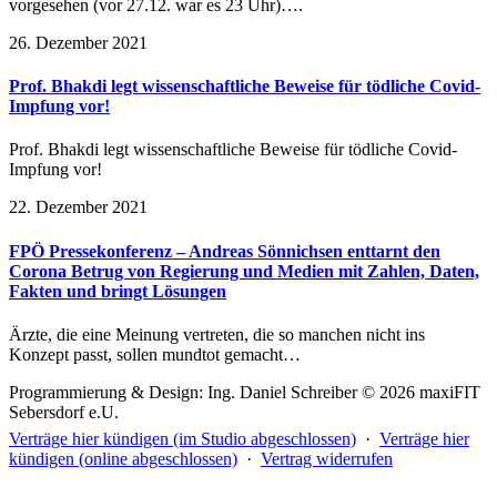
vorgesehen (vor 27.12. war es 23 Uhr)….
26. Dezember 2021
Prof. Bhakdi legt wissenschaftliche Beweise für tödliche Covid-
Impfung vor!
Prof. Bhakdi legt wissenschaftliche Beweise für tödliche Covid-
Impfung vor!
22. Dezember 2021
FPÖ Pressekonferenz – Andreas Sönnichsen enttarnt den
Corona Betrug von Regierung und Medien mit Zahlen, Daten,
Fakten und bringt Lösungen
Ärzte, die eine Meinung vertreten, die so manchen nicht ins
Konzept passt, sollen mundtot gemacht…
Programmierung & Design: Ing. Daniel Schreiber © 2026 maxiFIT
Sebersdorf e.U.
Verträge hier kündigen (im Studio abgeschlossen)
·
Verträge hier
kündigen (online abgeschlossen)
·
Vertrag widerrufen