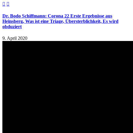


Dr. Bodo Schiffmann: Corona 22 Erste Ergebnisse aus
Heinsberg, Was ist eine Triage, Übersterblichkeit, Es wird
obduziert
9. April 2020