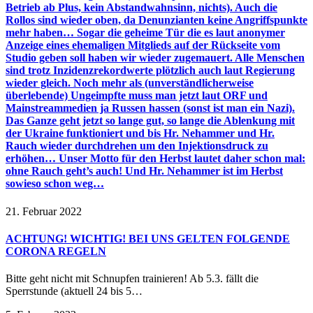
Betrieb ab Plus, kein Abstandwahnsinn, nichts). Auch die
Rollos sind wieder oben, da Denunzianten keine Angriffspunkte
mehr haben… Sogar die geheime Tür die es laut anonymer
Anzeige eines ehemaligen Mitglieds auf der Rückseite vom
Studio geben soll haben wir wieder zugemauert. Alle Menschen
sind trotz Inzidenzrekordwerte plötzlich auch laut Regierung
wieder gleich. Noch mehr als (unverständlicherweise
überlebende) Ungeimpfte muss man jetzt laut ORF und
Mainstreammedien ja Russen hassen (sonst ist man ein Nazi).
Das Ganze geht jetzt so lange gut, so lange die Ablenkung mit
der Ukraine funktioniert und bis Hr. Nehammer und Hr.
Rauch wieder durchdrehen um den Injektionsdruck zu
erhöhen… Unser Motto für den Herbst lautet daher schon mal:
ohne Rauch geht’s auch! Und Hr. Nehammer ist im Herbst
sowieso schon weg…
21. Februar 2022
ACHTUNG! WICHTIG! BEI UNS GELTEN FOLGENDE
CORONA REGELN
Bitte geht nicht mit Schnupfen trainieren! Ab 5.3. fällt die
Sperrstunde (aktuell 24 bis 5…