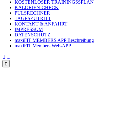
KOSTENLOSER TRAININGSSPLAN
KALORIEN-CHECK
PULSRECHNER
TAGESZUTRITT
KONTAKT & ANFAHRT
IMPRESSUM
DATENSCHUTZ
maxiFIT MEMBERS APP Beschreibung
maxiFIT Members Web-APP

...

Dr. Bodo Schiffmann: Corona
22 Erste Ergebnisse aus
Heinsberg, Was ist eine Triage,
Übersterblichkeit, Es wird
obduziert