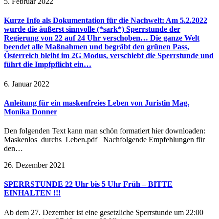
5. Februar 2022
Kurze Info als Dokumentation für die Nachwelt: Am 5.2.2022
wurde die äußerst sinnvolle (*sark*) Sperrstunde der
Regierung von 22 auf 24 Uhr verschoben… Die ganze Welt
beendet alle Maßnahmen und begräbt den grünen Pass,
Österreich bleibt im 2G Modus, verschiebt die Sperrstunde und
führt die Impfpflicht ein…
6. Januar 2022
Anleitung für ein maskenfreies Leben von Juristin Mag.
Monika Donner
Den folgenden Text kann man schön formatiert hier downloaden:
Maskenlos_durchs_Leben.pdf Nachfolgende Empfehlungen für
den…
26. Dezember 2021
SPERRSTUNDE 22 Uhr bis 5 Uhr Früh – BITTE
EINHALTEN !!!
Ab dem 27. Dezember ist eine gesetzliche Sperrstunde um 22:00