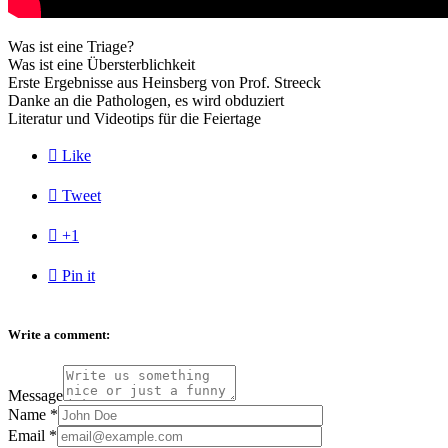
Was ist eine Triage?
Was ist eine Übersterblichkeit
Erste Ergebnisse aus Heinsberg von Prof. Streeck
Danke an die Pathologen, es wird obduziert
Literatur und Videotips für die Feiertage

Like

Tweet

+1

Pin it
Write a comment:
Message
Name
*
Email
*