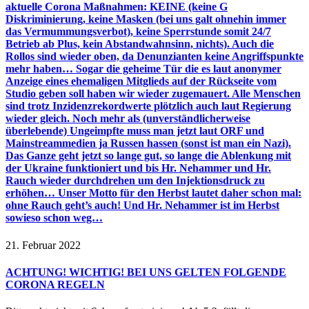
aktuelle Corona Maßnahmen: KEINE (keine G
Diskriminierung, keine Masken (bei uns galt ohnehin immer
das Vermummungsverbot), keine Sperrstunde somit 24/7
Betrieb ab Plus, kein Abstandwahnsinn, nichts). Auch die
Rollos sind wieder oben, da Denunzianten keine Angriffspunkte
mehr haben… Sogar die geheime Tür die es laut anonymer
Anzeige eines ehemaligen Mitglieds auf der Rückseite vom
Studio geben soll haben wir wieder zugemauert. Alle Menschen
sind trotz Inzidenzrekordwerte plötzlich auch laut Regierung
wieder gleich. Noch mehr als (unverständlicherweise
überlebende) Ungeimpfte muss man jetzt laut ORF und
Mainstreammedien ja Russen hassen (sonst ist man ein Nazi).
Das Ganze geht jetzt so lange gut, so lange die Ablenkung mit
der Ukraine funktioniert und bis Hr. Nehammer und Hr.
Rauch wieder durchdrehen um den Injektionsdruck zu
erhöhen… Unser Motto für den Herbst lautet daher schon mal:
ohne Rauch geht’s auch! Und Hr. Nehammer ist im Herbst
sowieso schon weg…
21. Februar 2022
ACHTUNG! WICHTIG! BEI UNS GELTEN FOLGENDE
CORONA REGELN