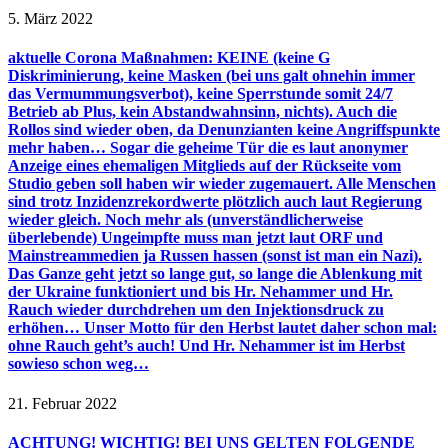
5. März 2022
aktuelle Corona Maßnahmen: KEINE (keine G
Diskriminierung, keine Masken (bei uns galt ohnehin immer
das Vermummungsverbot), keine Sperrstunde somit 24/7
Betrieb ab Plus, kein Abstandwahnsinn, nichts). Auch die
Rollos sind wieder oben, da Denunzianten keine Angriffspunkte
mehr haben… Sogar die geheime Tür die es laut anonymer
Anzeige eines ehemaligen Mitglieds auf der Rückseite vom
Studio geben soll haben wir wieder zugemauert. Alle Menschen
sind trotz Inzidenzrekordwerte plötzlich auch laut Regierung
wieder gleich. Noch mehr als (unverständlicherweise
überlebende) Ungeimpfte muss man jetzt laut ORF und
Mainstreammedien ja Russen hassen (sonst ist man ein Nazi).
Das Ganze geht jetzt so lange gut, so lange die Ablenkung mit
der Ukraine funktioniert und bis Hr. Nehammer und Hr.
Rauch wieder durchdrehen um den Injektionsdruck zu
erhöhen… Unser Motto für den Herbst lautet daher schon mal:
ohne Rauch geht’s auch! Und Hr. Nehammer ist im Herbst
sowieso schon weg…
21. Februar 2022
ACHTUNG! WICHTIG! BEI UNS GELTEN FOLGENDE