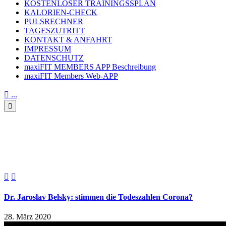
KOSTENLOSER TRAININGSSPLAN
KALORIEN-CHECK
PULSRECHNER
TAGESZUTRITT
KONTAKT & ANFAHRT
IMPRESSUM
DATENSCHUTZ
maxiFIT MEMBERS APP Beschreibung
maxiFIT Members Web-APP

...

Dr. Jaroslav Belsky: stimmen
die Todeszahlen Corona?


Dr. Jaroslav Belsky: stimmen die Todeszahlen Corona?
28. März 2020