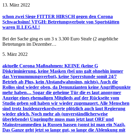
13. März 2022
schon zwei Siege FITTER HIRSCH gegen den Corona
Schwachsinn! VFGH: Betretungsverbote von Sportstätten
waren ILLEGAL!
Bei der Sache ging es um 3 x 3.300 Euro Strafe (2 angebliche
Betretungen im Dezember…
5. März 2022
aktuelle Corona Maßnahmen: KEINE (keine G
Diskriminierung, keine Masken (bei uns galt ohnehin immer
das Vermummungsverbot), keine Sperrstunde somit 24/7
Betrieb ab Plus, kein Abstandwahnsinn, nichts). Auch die
Rollos sind wieder oben, da Denunzianten keine Angriffspunkte
mehr haben… Sogar die geheime Tür die es laut anonymer
Anzeige eines ehemaligen Mitglieds auf der Rückseite vom
Studio geben soll haben wir wieder zugemauert. Alle Menschen
sind trotz Inzidenzrekordwerte plötzlich auch laut Regierung
wieder gleich. Noch mehr als (unverständlicherweise
überlebende) Ungeimpfte muss man jetzt laut ORF und
Mainstreammedien ja Russen hassen (sonst ist man ein Nazi).
Das Ganze geht jetzt so lange gut, so lange die Ablenkung mit