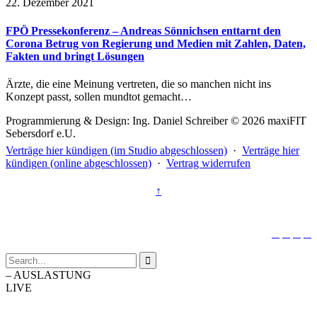
22. Dezember 2021
FPÖ Pressekonferenz – Andreas Sönnichsen enttarnt den
Corona Betrug von Regierung und Medien mit Zahlen, Daten,
Fakten und bringt Lösungen
Ärzte, die eine Meinung vertreten, die so manchen nicht ins
Konzept passt, sollen mundtot gemacht…
Programmierung & Design: Ing. Daniel Schreiber © 2026 maxiFIT
Sebersdorf e.U.
Verträge hier kündigen (im Studio abgeschlossen)
·
Verträge hier
kündigen (online abgeschlossen)
·
Vertrag widerrufen
↑





–
AUSLASTUNG
LIVE