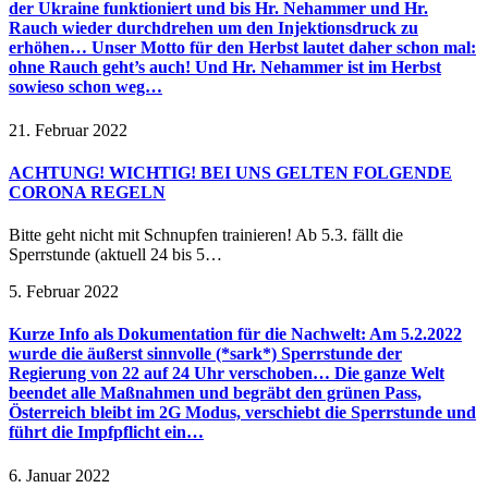
der Ukraine funktioniert und bis Hr. Nehammer und Hr.
Rauch wieder durchdrehen um den Injektionsdruck zu
erhöhen… Unser Motto für den Herbst lautet daher schon mal:
ohne Rauch geht’s auch! Und Hr. Nehammer ist im Herbst
sowieso schon weg…
21. Februar 2022
ACHTUNG! WICHTIG! BEI UNS GELTEN FOLGENDE
CORONA REGELN
Bitte geht nicht mit Schnupfen trainieren! Ab 5.3. fällt die
Sperrstunde (aktuell 24 bis 5…
5. Februar 2022
Kurze Info als Dokumentation für die Nachwelt: Am 5.2.2022
wurde die äußerst sinnvolle (*sark*) Sperrstunde der
Regierung von 22 auf 24 Uhr verschoben… Die ganze Welt
beendet alle Maßnahmen und begräbt den grünen Pass,
Österreich bleibt im 2G Modus, verschiebt die Sperrstunde und
führt die Impfpflicht ein…
6. Januar 2022