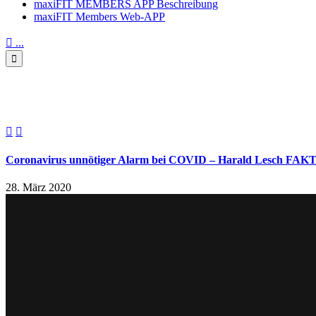
maxiFIT MEMBERS APP Beschreibung
maxiFIT Members Web-APP

...

Coronavirus unnötiger Alar


Coronavirus unnötiger Alarm bei COVID – Harald Lesch 
28. März 2020