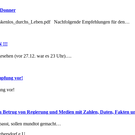
a Donner
Maskenlos_durchs_Leben.pdf Nachfolgende Empfehlungen für den…
!!!
gesehen (vor 27.12. war es 23 Uhr)….
Impfung vor!
ung vor!
a Betrug von Regierung und Medien mit Zahlen, Daten, Fakten u
 passt, sollen mundtot gemacht…
bersdorf e.U.