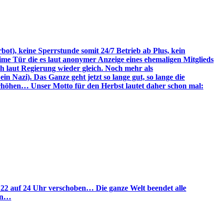
), keine Sperrstunde somit 24/7 Betrieb ab Plus, kein
me Tür die es laut anonymer Anzeige eines ehemaligen Mitglieds
h laut Regierung wieder gleich. Noch mehr als
 Nazi). Das Ganze geht jetzt so lange gut, so lange die
höhen… Unser Motto für den Herbst lautet daher schon mal:
 22 auf 24 Uhr verschoben… Die ganze Welt beendet alle
ein…