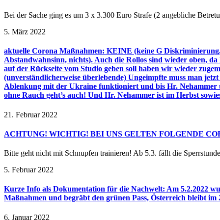
Bei der Sache ging es um 3 x 3.300 Euro Strafe (2 angebliche Bet
5. März 2022
aktuelle Corona Maßnahmen: KEINE (keine G Diskriminierung, k
Abstandwahnsinn, nichts). Auch die Rollos sind wieder oben, d
auf der Rückseite vom Studio geben soll haben wir wieder zugema
(unverständlicherweise überlebende) Ungeimpfte muss man jetzt l
Ablenkung mit der Ukraine funktioniert und bis Hr. Nehammer 
ohne Rauch geht’s auch! Und Hr. Nehammer ist im Herbst sowi
21. Februar 2022
ACHTUNG! WICHTIG! BEI UNS GELTEN FOLGENDE C
Bitte geht nicht mit Schnupfen trainieren! Ab 5.3. fällt die Sperrstund
5. Februar 2022
Kurze Info als Dokumentation für die Nachwelt: Am 5.2.2022 wur
Maßnahmen und begräbt den grünen Pass, Österreich bleibt im 2
6. Januar 2022