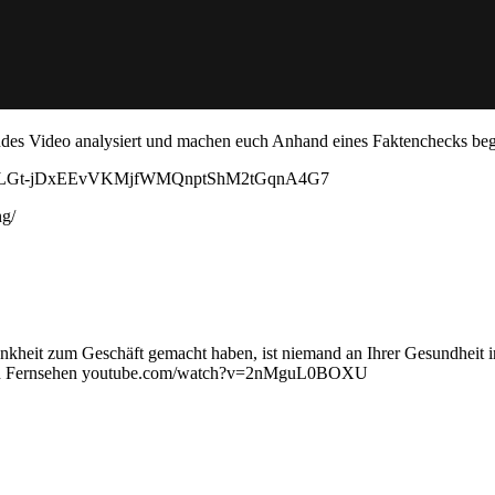
ndes Video analysiert und machen euch Anhand eines Faktenchecks beg
?list=PLGt-jDxEEvVKMjfWMQnptShM2tGqnA4G7
ng/
kheit zum Geschäft gemacht haben, ist niemand an Ihrer Gesundheit in
utigen Fernsehen youtube.com/watch?v=2nMguL0BOXU