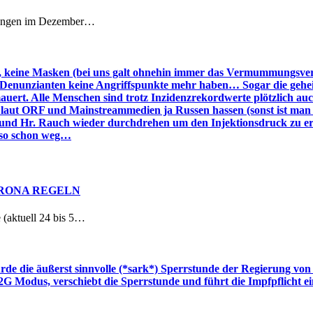
retungen im Dezember…
eine Masken (bei uns galt ohnehin immer das Vermummungsverbot
a Denunzianten keine Angriffspunkte mehr haben… Sogar die gehei
uert. Alle Menschen sind trotz Inzidenzrekordwerte plötzlich auc
aut ORF und Mainstreammedien ja Russen hassen (sonst ist man ein
und Hr. Rauch wieder durchdrehen um den Injektionsdruck zu er
eso schon weg…
ORONA REGELN
e (aktuell 24 bis 5…
de die äußerst sinnvolle (*sark*) Sperrstunde der Regierung von
G Modus, verschiebt die Sperrstunde und führt die Impfpflicht 