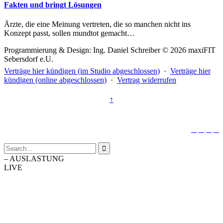
Fakten und bringt Lösungen
Ärzte, die eine Meinung vertreten, die so manchen nicht ins
Konzept passt, sollen mundtot gemacht…
Programmierung & Design: Ing. Daniel Schreiber © 2026 maxiFIT
Sebersdorf e.U.
Verträge hier kündigen (im Studio abgeschlossen)
·
Verträge hier
kündigen (online abgeschlossen)
·
Vertrag widerrufen
↑





–
AUSLASTUNG
LIVE