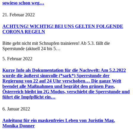
sowieso schon weg…
21. Februar 2022
ACHTUNG! WICHTIG! BEI UNS GELTEN FOLGENDE
CORONA REGELN
Bitte geht nicht mit Schnupfen trainieren! Ab 5.3. fällt die
Sperrstunde (aktuell 24 bis 5…
5. Februar 2022
Kurze Info als Dokumentation für die Nachwelt: Am 5.2.2022
wurde die äußerst sinnvolle (*sark*) Sperrstunde der
Regierung von 22 auf 24 Uhr verschoben… Die ganze Welt
beendet alle Maßnahmen und begräbt den grünen Pass,
Österreich bleibt im 2G Modus, verschiebt die Sperrstunde und
führt die Impfpflicht ein…
6. Januar 2022
Anleitung für ein maskenfreies Leben von Juristin Mag.
Monika Donner