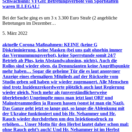
Schwachsinn! VFGH: Betretungsverbote von Sportstätten
waren ILLEGAL!
Bei der Sache ging es um 3 x 3.300 Euro Strafe (2 angebliche
Betretungen im Dezember…
5. März 2022
aktuelle Corona Maßnahmen: KEINE (keine G
Diskriminierung, keine Masken (bei uns galt ohnehin immer
das Vermummungsverbot), keine Sperrstunde somit 24/7
Betrieb ab Plus, kein Abstandwahnsinn, nichts). Auch die
Rollos sind wieder oben, da Denunzianten keine Angriffspunkte
mehr haben… Sogar die geheime Tür die es laut anonymer
Anzeige eines ehemaligen Mitglieds auf der Rückseite vom
Studio geben soll haben wir wieder zugemauert. Alle Menschen
sind trotz Inzidenzrekordwerte plötzlich auch laut Regierung
wieder gleich. Noch mehr als (unverständlicherweise
überlebende) Ungeimpfte muss man jetzt laut ORF und
Mainstreammedien ja Russen hassen (sonst ist man ein Nazi).
Das Ganze geht jetzt so lange gut, so lange die Ablenkung mit
der Ukraine funktioniert und bis Hr. Nehammer und Hr.
Rauch wieder durchdrehen um den Injektionsdruck zu
erhöhen… Unser Motto für den Herbst lautet daher schon mal:
ohne Rauch geht’s auch! Und Hr. Nehammer ist im Herbst