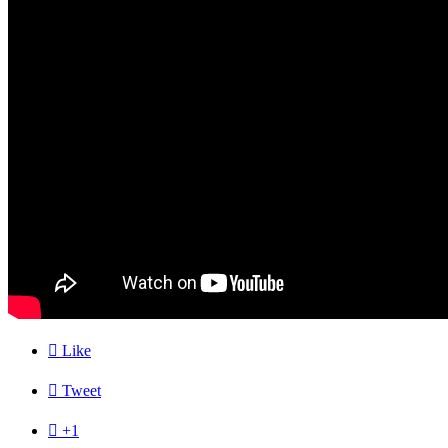

Like

Tweet

+1