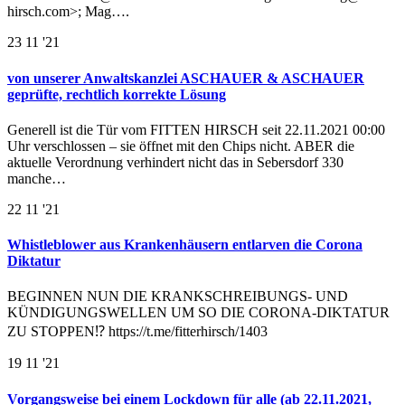
hirsch.com>; Mag….
23
11 '21
von unserer Anwaltskanzlei ASCHAUER & ASCHAUER
geprüfte, rechtlich korrekte Lösung
Generell ist die Tür vom FITTEN HIRSCH seit 22.11.2021 00:00
Uhr verschlossen – sie öffnet mit den Chips nicht. ABER die
aktuelle Verordnung verhindert nicht das in Sebersdorf 330
manche…
22
11 '21
Whistleblower aus Krankenhäusern entlarven die Corona
Diktatur
BEGINNEN NUN DIE KRANKSCHREIBUNGS- UND
KÜNDIGUNGSWELLEN UM SO DIE CORONA-DIKTATUR
ZU STOPPEN⁉️ https://t.me/fitterhirsch/1403
19
11 '21
Vorgangsweise bei einem Lockdown für alle (ab 22.11.2021,