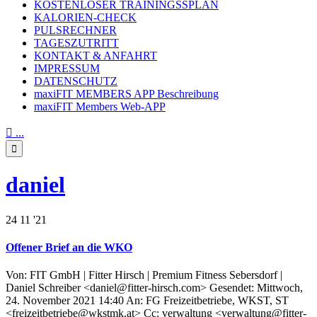
KOSTENLOSER TRAININGSSPLAN
KALORIEN-CHECK
PULSRECHNER
TAGESZUTRITT
KONTAKT & ANFAHRT
IMPRESSUM
DATENSCHUTZ
maxiFIT MEMBERS APP Beschreibung
maxiFIT Members Web-APP

...

daniel
24
11 '21
Offener Brief an die WKO
Von: FIT GmbH | Fitter Hirsch | Premium Fitness Sebersdorf |
Daniel Schreiber <daniel@fitter-hirsch.com> Gesendet: Mittwoch,
24. November 2021 14:40 An: FG Freizeitbetriebe, WKST, ST
<freizeitbetriebe@wkstmk.at> Cc: verwaltung <verwaltung@fitter-