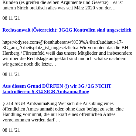
Kunden (es greifen die selben Argumente und Gesetze) – es ist
unterm Strich praktisch alles was seit März 2020 von der…
08
11 '21
Rechtsanwalt (Österreich): 3G/2G Kontrollen sind ungesetzlich
https://odysee.com/@forsthuberanw%C3%A4lte:f/audiatur-17-
3G_am_Arbeitsplatz_ist_ungesetzlich:a Wir vermuten das die BH
Hartberg / Fürstenfeld weiß das unsere Mitglieder und insbesondere
wir über die Rechtslage aufgeklärt sind und ich schätze nachdem
wir gerade noch die letzte…
08
11 '21
Aus diesem Grund DÜRFEN (!) wir 3G / 2G NICHT
kontrollieren: § 314 StGB Amtsanmaßung
§ 314 StGB Amtsanmaßung Wer sich die Ausübung eines
öffentlichen Amtes anmaßt oder, ohne dazu befugt zu sein, eine
Handlung vornimmt, die nur kraft eines öffentlichen Amtes
vorgenommen werden darf,…
08
11 '21