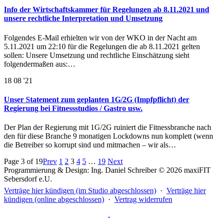
Info der Wirtschaftskammer für Regelungen ab 8.11.2021 und
unsere rechtliche Interpretation und Umsetzung
Folgendes E-Mail erhielten wir von der WKO in der Nacht am
5.11.2021 um 22:10 für die Regelungen die ab 8.11.2021 gelten
sollen: Unsere Umsetzung und rechtliche Einschätzung sieht
folgendermaßen aus:…
18
08 '21
Unser Statement zum geplanten 1G/2G (Impfpflicht) der
Regierung bei Fitnessstudios / Gastro usw.
Der Plan der Regierung mit 1G/2G ruiniert die Fitnessbranche nach
den für diese Branche 9 monatigen Lockdowns nun komplett (wenn
die Betreiber so korrupt sind und mitmachen – wir als…
Page 3 of 19
Prev
1
2
3
4
5
…
19
Next
Programmierung & Design: Ing. Daniel Schreiber © 2026 maxiFIT
Sebersdorf e.U.
Verträge hier kündigen (im Studio abgeschlossen)
·
Verträge hier
kündigen (online abgeschlossen)
·
Vertrag widerrufen