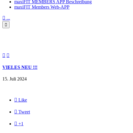
maxiFIT MEMBERS APP Beschreibung
maxiFIT Members Web-APP

...

VIELES NEU !!!


VIELES NEU !!!
15. Juli 2024

Like

Tweet

+1