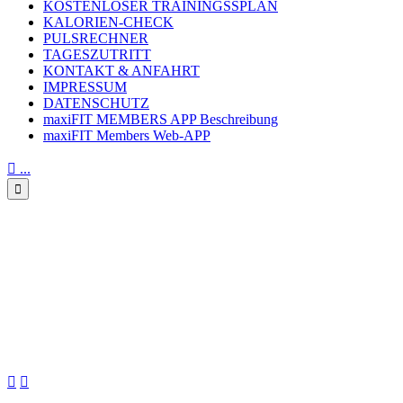
KOSTENLOSER TRAININGSSPLAN
KALORIEN-CHECK
PULSRECHNER
TAGESZUTRITT
KONTAKT & ANFAHRT
IMPRESSUM
DATENSCHUTZ
maxiFIT MEMBERS APP Beschreibung
maxiFIT Members Web-APP

...

HNO-Arzt Dr. Bodo
Schiffmann: Die Kurve flacht
sich ab – Immer noch ohne
Panik

