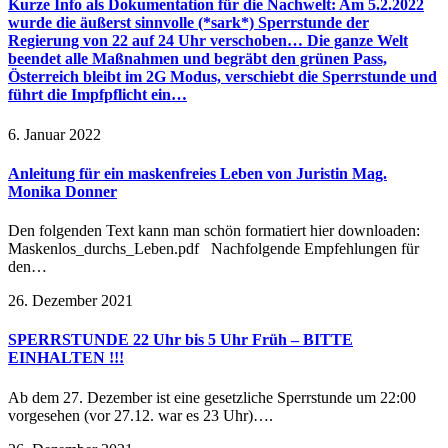
Kurze Info als Dokumentation für die Nachwelt: Am 5.2.2022
wurde die äußerst sinnvolle (*sark*) Sperrstunde der
Regierung von 22 auf 24 Uhr verschoben… Die ganze Welt
beendet alle Maßnahmen und begräbt den grünen Pass,
Österreich bleibt im 2G Modus, verschiebt die Sperrstunde und
führt die Impfpflicht ein…
6. Januar 2022
Anleitung für ein maskenfreies Leben von Juristin Mag.
Monika Donner
Den folgenden Text kann man schön formatiert hier downloaden:
Maskenlos_durchs_Leben.pdf Nachfolgende Empfehlungen für
den…
26. Dezember 2021
SPERRSTUNDE 22 Uhr bis 5 Uhr Früh – BITTE
EINHALTEN !!!
Ab dem 27. Dezember ist eine gesetzliche Sperrstunde um 22:00
vorgesehen (vor 27.12. war es 23 Uhr)….