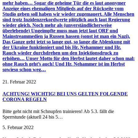
mehr haben… Sogar die geheime Tür die es laut anonymer
Anzeige eines ehemaligen Mitglieds auf der Rückseite vom
Studio geben soll haben wir wieder zugemauert. Alle Menschen
sind trotz Inzidenzrekordwerte plötzlich auch laut Regierung
wieder gleich. Noch mehr als (unverständlicherweise
überlebende) Ungeimpfte muss man jetzt laut ORF und
Mainstreammedien ja Russen hassen (sonst ist man ein Nazi).
Das Ganze geht jetzt so lange gut, so lange die Ablenkung mit
der Ukraine funktioniert und bis Hr. Nehammer und Hr.
Rauch wieder durchdrehen um den Injektionsdruck zu
erhöhen… Unser Motto für den Herbst lautet daher schon mal:
ohne Rauch geht’s auch! Und Hr. Nehammer ist im Herbst
sowieso schon weg…
21. Februar 2022
ACHTUNG! WICHTIG! BEI UNS GELTEN FOLGENDE
CORONA REGELN
Bitte geht nicht mit Schnupfen trainieren! Ab 5.3. fällt die
Sperrstunde (aktuell 24 bis 5…
5. Februar 2022