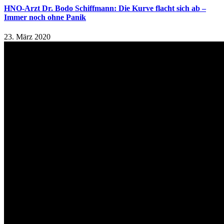
HNO-Arzt Dr. Bodo Schiffmann: Die Kurve flacht sich ab –
Immer noch ohne Panik
23. März 2020