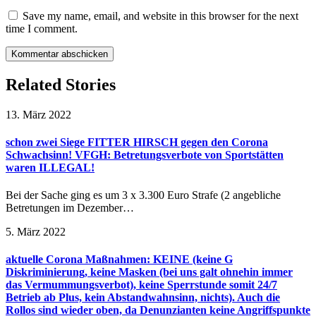
Save my name, email, and website in this browser for the next
time I comment.
Related Stories
13. März 2022
schon zwei Siege FITTER HIRSCH gegen den Corona
Schwachsinn! VFGH: Betretungsverbote von Sportstätten
waren ILLEGAL!
Bei der Sache ging es um 3 x 3.300 Euro Strafe (2 angebliche
Betretungen im Dezember…
5. März 2022
aktuelle Corona Maßnahmen: KEINE (keine G
Diskriminierung, keine Masken (bei uns galt ohnehin immer
das Vermummungsverbot), keine Sperrstunde somit 24/7
Betrieb ab Plus, kein Abstandwahnsinn, nichts). Auch die
Rollos sind wieder oben, da Denunzianten keine Angriffspunkte