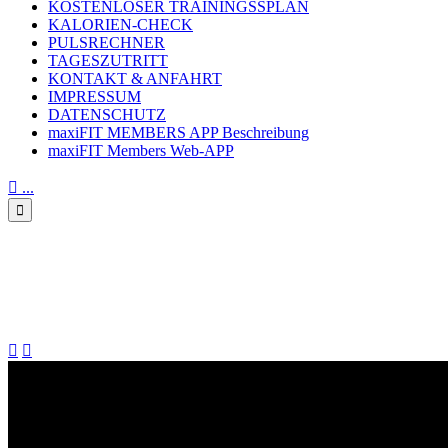
KOSTENLOSER TRAININGSSPLAN
KALORIEN-CHECK
PULSRECHNER
TAGESZUTRITT
KONTAKT & ANFAHRT
IMPRESSUM
DATENSCHUTZ
maxiFIT MEMBERS APP Beschreibung
maxiFIT Members Web-APP

...

effektives Kraft- Ausdauer
Training im milon Zirkel

