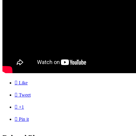

Like

Tweet

+1

Pin it