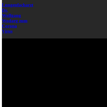
Lungenfacharzt
Dr.
Wolfgang
Wodarg zum
Corona
Virus